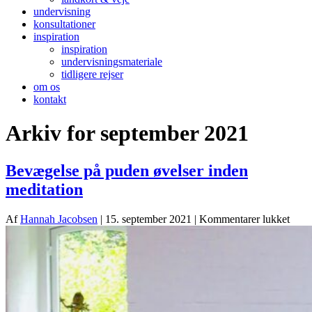
undervisning
konsultationer
inspiration
inspiration
undervisningsmateriale
tidligere rejser
om os
kontakt
Arkiv for september 2021
Bevægelse på puden øvelser inden
meditation
til
Af
Hannah Jacobsen
|
15. september 2021
|
Kommentarer lukket
Bevæ
på
pude
øvels
inde
medit