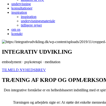
undervisning
konsultationer
inspiration
inspiration
undervisningsmateriale
tidligere rejser
om os
kontakt
INTEGRATIV UDVIKLING
embodyment · psykoterapi · meditation
TILMELD NYHEDSBREV
TRÆNING AF KROP OG OPMÆRKSO
Den integrative forståelse er en helhedsbaseret indstilling med et spi
Træningen og arbejdets sigte er: At støtte det enkelte mennesk