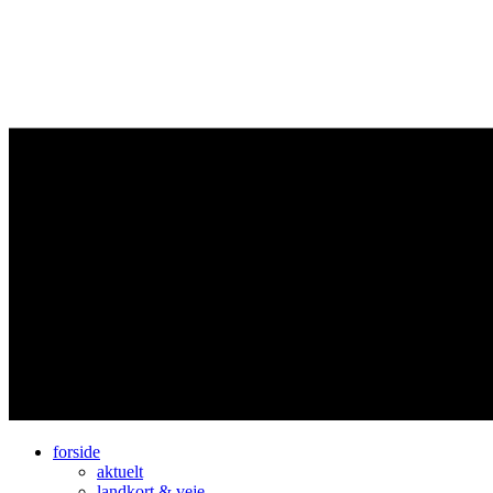
forside
aktuelt
landkort & veje