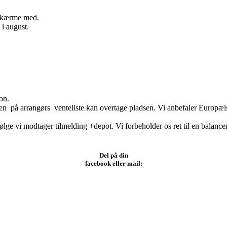
æskærme med.
i august.
on.
den på arrangørs venteliste kan overtage pladsen. Vi anbefaler Europæis
lge vi modtager tilmelding +depot. Vi forbeholder os ret til en balanc
Del på din
facebook eller mail: