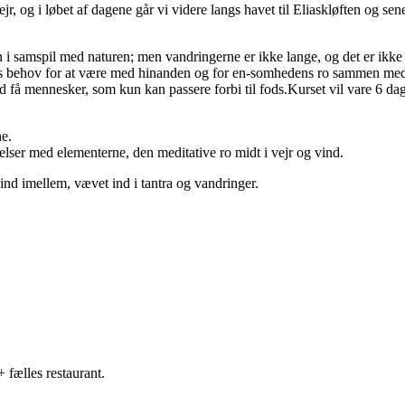
jr, og i løbet af dagene går vi videre langs havet til Eliaskløften og se
i samspil med naturen; men vandringerne er ikke lange, og det er ikke 
dens behov for at være med hinanden og for en-somhedens ro sammen med
 få mennesker, som kun kan passere forbi til fods.Kurset vil vare 6 dag
ne.
lser med elementerne, den meditative ro midt i vejr og vind.
 ind imellem, vævet ind i tantra og vandringer.
 fælles restaurant.