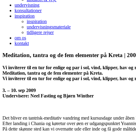
undervisning
konsultationer
inspiration
inspiration
undervisningsmateriale
tidligere rejser
om os
kontakt
Meditation, tantra og de fem elementer på Kreta | 20
Vi inviterer til en tur for enlige og par i sol, vind, klipper, hav og
Meditation, tantra og de fem elementer på Kreta.
Vi inviterer til en tur for enlige og par i sol, vind, klipper, hav og
3. – 10. sep 2009
Undervisere: Neel Fasting og Bjørn Winther
Det bliver en tantrisk-meditativ vandring med kursusdage under åben 
Efter landing i Chania og køretur over øen er udgangspunktet Yoannis
På dette skønne sted kan vi overnatte ude eller inde og få gode måltide