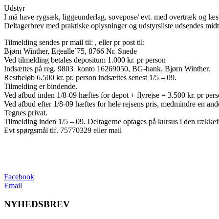
Udstyr
I må have rygsæk, liggeunderlag, sovepose/ evt. med overtræk og l
Deltagerbrev med praktiske oplysninger og udstyrsliste udsendes midt 
Tilmelding sendes pr mail til: , eller pr post til:
Bjørn Winther, Egealle´75, 8766 Nr. Snede
Ved tilmelding betales depositum 1.000 kr. pr person
Indsættes på reg. 9803 konto 16269050, BG-bank, Bjørn Winther.
Restbeløb 6.500 kr. pr. person indsættes senest 1/5 – 09.
Tilmelding er bindende.
Ved afbud inden 1/8-09 hæftes for depot + flyrejse = 3.500 kr. pr pers
Ved afbud efter 1/8-09 hæftes for hele rejsens pris, medmindre en an
Tegnes privat.
Tilmelding inden 1/5 – 09. Deltagerne optages på kursus i den rækkefø
Evt spørgsmål tlf. 75770329 eller mail
Facebook
Email
NYHEDSBREV