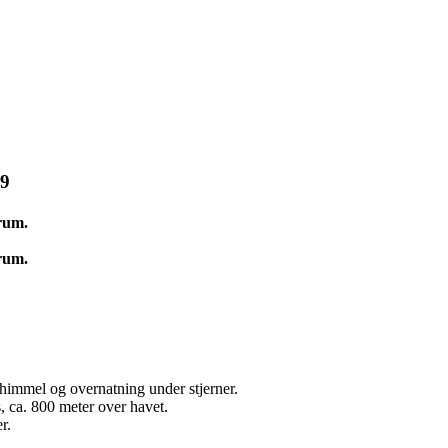
09
 rum.
 rum.
himmel og overnatning under stjerner.
, ca. 800 meter over havet.
r.