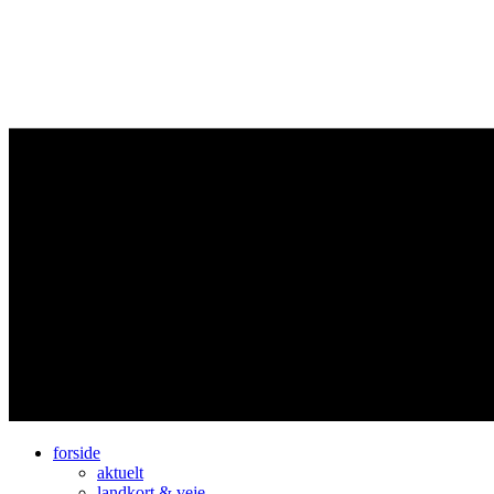
forside
aktuelt
landkort & veje