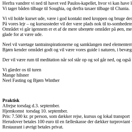
Herfra vandrer vi ned til havet ved Paulos-kapellet, hvor vi kan have le
Vi tager båden tilbage til Soughia, og derfra taxaer tilbage til Chania.
Vi vil holde kurset ude, være i god kontakt med kroppen og bruge den 
På vores lejr – og kursussteder vil der være plads nok til to-somhe
Området vi går igennem er et af de mere uberørte områder på øen, med
glade for at være ude.
Neel vil varetage tantrainspirationerne og samklangen med elementer
Bjørn kender området godt og vil være vores guide i naturen, i bevæge
Der vil være rum til meditation når sol står op og sol går ned, og også
Vi glæder os til turen
Mange hilsner
Neel Fasting og Bjørn Winther
Praktisk
Afrejse torsdag d.3. september.
Hjemkomst torsdag 10. september.
Pris: 7.500 kr. pr person, som dækker rejse, kursus og lokal transport
Herudover betales 100 euro til en fælleskasse der dækker turproviant +
Restaurant i øvrigt betales privat.