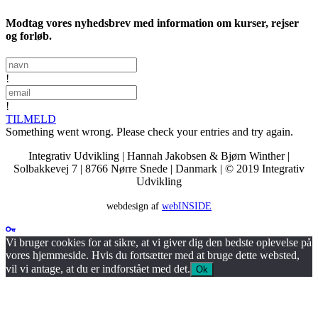
Modtag vores nyhedsbrev med information om kurser, rejser
og forløb.
!
!
TILMELD
Something went wrong. Please check your entries and try again.
Integrativ Udvikling
|
Hannah Jakobsen & Bjørn Winther
|
Solbakkevej 7
|
8766 Nørre Snede
|
Danmark
|
© 2019 Integrativ
Udvikling
webdesign af
webINSIDE
Vi bruger cookies for at sikre, at vi giver dig den bedste oplevelse på
vores hjemmeside. Hvis du fortsætter med at bruge dette websted,
vil vi antage, at du er indforstået med det.
Ok