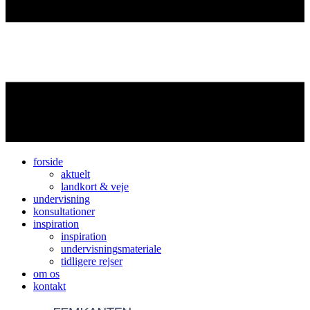
forside
aktuelt
landkort & veje
undervisning
konsultationer
inspiration
inspiration
undervisningsmateriale
tidligere rejser
om os
kontakt