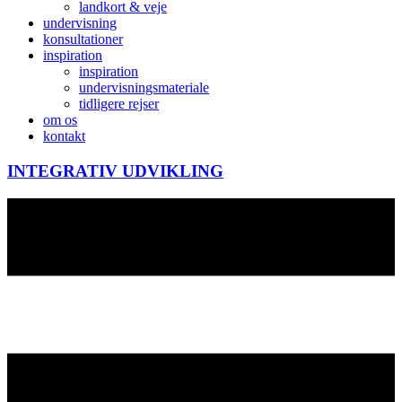
landkort & veje
undervisning
konsultationer
inspiration
inspiration
undervisningsmateriale
tidligere rejser
om os
kontakt
INTEGRATIV UDVIKLING